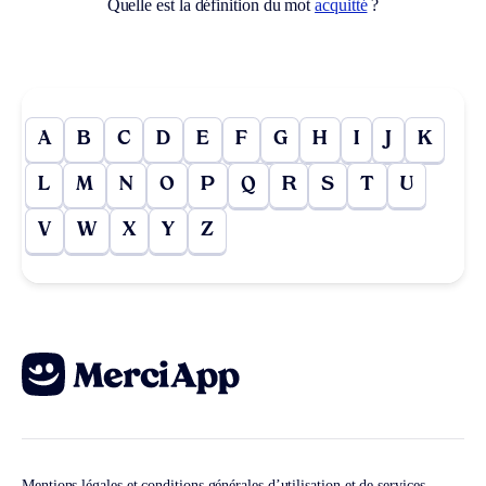
Quelle est la définition du mot
acquitté
?
A
B
C
D
E
F
G
H
I
J
K
L
M
N
O
P
Q
R
S
T
U
V
W
X
Y
Z
Mentions légales et conditions générales d’utilisation et de services