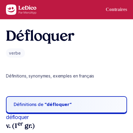
Aller au contenu
Contraires
Défloquer
verbe
Définitions, synonymes, exemples en français
Définitions de
“défloquer“
défloquer
er
v. (1
gr.)