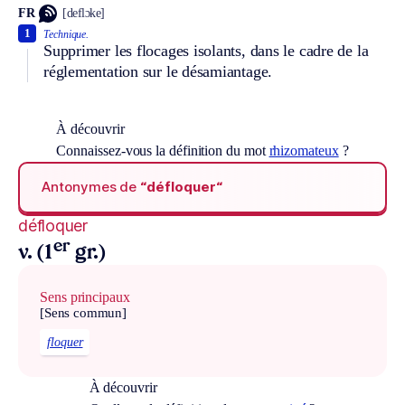
FR
[deflɔke]
1
Technique.
Supprimer les flocages isolants, dans le cadre de la
réglementation sur le désamiantage.
À découvrir
Connaissez-vous la définition du mot
rhizomateux
?
Antonymes de
“défloquer“
défloquer
er
v. (1
gr.)
Sens principaux
[Sens commun]
floquer
À découvrir