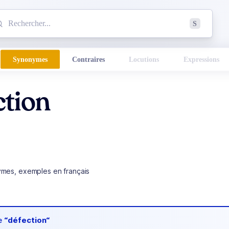
mmencez à chercher un mot dans le dictionnaire :
S
esults found.
Synonymes
Contraires
Locutions
Expressions
ction
ymes, exemples en français
de
“défection“