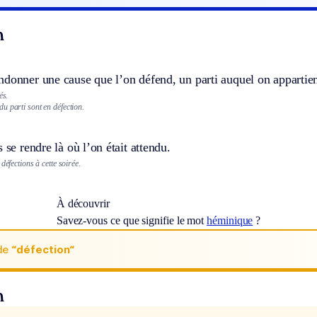
n
donner une cause que l’on défend, un parti auquel on appartien
és.
u parti sont en défection.
 se rendre là où l’on était attendu.
défections à cette soirée.
À découvrir
Savez-vous ce que signifie le mot
héminique
?
de
“défection“
n