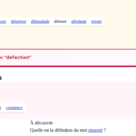
x
ison
désertion
débandade
déroute
dérobade
retrait
de
“défection“
n
x
n
constance
À découvrir
Quelle est la définition du mot
resserré
?