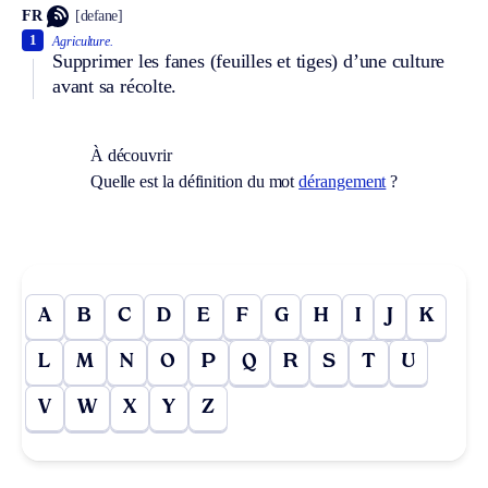
FR
[defane]
1
Agriculture.
Supprimer les fanes (feuilles et tiges) d’une culture
avant sa récolte.
À découvrir
Quelle est la définition du mot
dérangement
?
A
B
C
D
E
F
G
H
I
J
K
L
M
N
O
P
Q
R
S
T
U
V
W
X
Y
Z