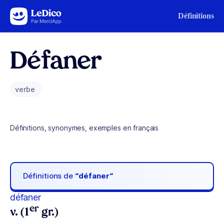
Aller au contenu
Définitions
Défaner
verbe
Définitions, synonymes, exemples en français
Définitions de
“défaner“
défaner
er
v. (1
gr.)