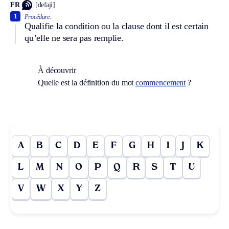
FR
[defaji]
1
Procédure.
Qualifie la condition ou la clause dont il est certain
qu’elle ne sera pas remplie.
À découvrir
Quelle est la définition du mot
commencement
?
A
B
C
D
E
F
G
H
I
J
K
L
M
N
O
P
Q
R
S
T
U
V
W
X
Y
Z