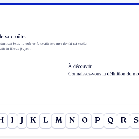
e sa croûte.
 diamant brut,
→ enlever la croûte terreuse dont il est revêtu.
ûte la tête au frayoir.
À découvrir
Connaissez-vous la définition du m
H
I
J
K
L
M
N
O
P
Q
R
S