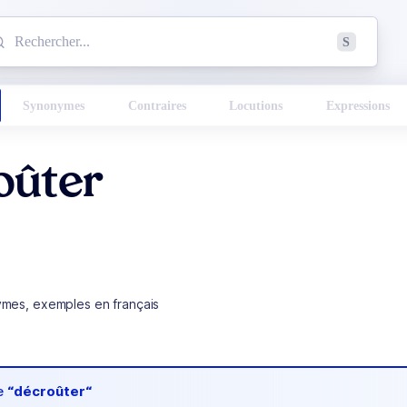
mmencez à chercher un mot dans le dictionnaire :
S
esults found.
Synonymes
Contraires
Locutions
Expressions
oûter
ymes, exemples en français
de
“décroûter“