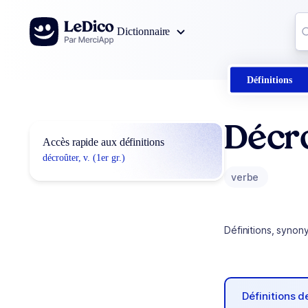
Aller au contenu
Co
Dictionnaire
0
r
Définitions
Décr
Accès rapide aux définitions
décroûter, v. (1er gr.)
verbe
Définitions, synon
Définitions 