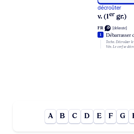
décroûter
er
v. (1
gr.)
FR
[dekʀute]
Débarrasser d
1
Techn.
Décroûter le
Vén.
Le cerf se décro
A
B
C
D
E
F
G