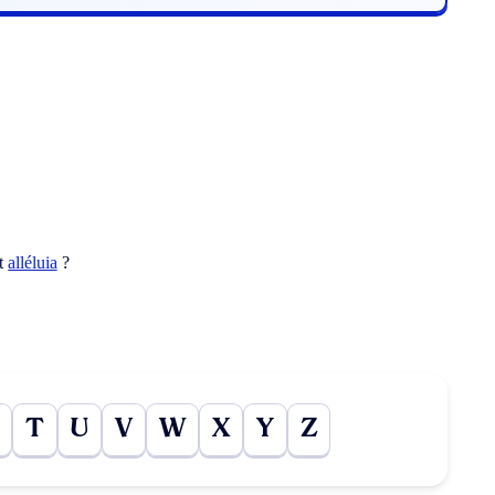
ot
alléluia
?
T
U
V
W
X
Y
Z