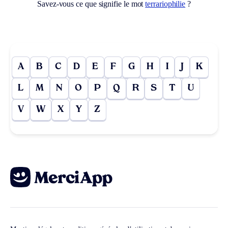
Savez-vous ce que signifie le mot
terrariophilie
?
A
B
C
D
E
F
G
H
I
J
K
L
M
N
O
P
Q
R
S
T
U
V
W
X
Y
Z