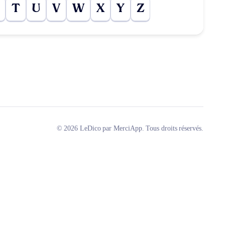
T
U
V
W
X
Y
Z
© 2026 LeDico par MerciApp. Tous droits réservés.