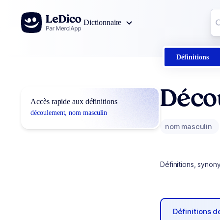
Aller au contenu
Co
Dictionnaire
0
r
Définitions
Déco
Accès rapide aux définitions
découlement, nom masculin
nom masculin
Définitions, synon
Définitions 