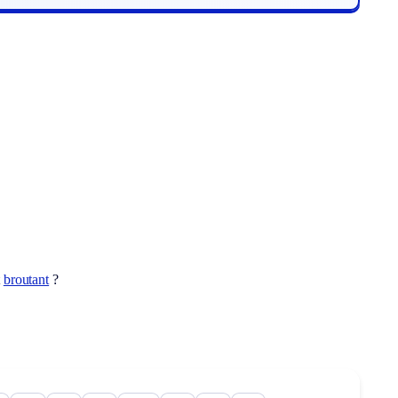
t
broutant
?