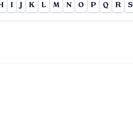
H
I
J
K
L
M
N
O
P
Q
R
S