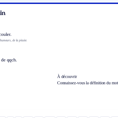
in
couler.
umeurs, de la pituite.
 de qqch.
À découvrir
Connaissez-vous la définition du mo