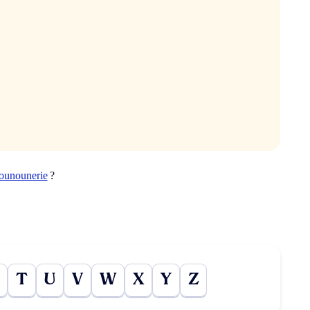
ounounerie
?
T
U
V
W
X
Y
Z