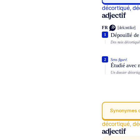
décortiqué, dé
adjectif
FR
[dekɔʀtike]
Dépouillé de
1
Des noix décortiqué
2
Sens figuré.
Étudié avec 
Un dossier décortiq
Synonymes 
décortiqué, dé
adjectif