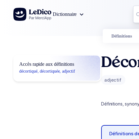
Aller au contenu
Co
Dictionnaire
0
r
Définitions
Déco
Accès rapide aux définitions
décortiqué, décortiquée, adjectif
adjectif
Définitions, synon
Définitions 