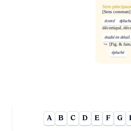
Sens principau
[Sens commun]
écorcé
épluch
décortiqué, déc
étudié en détail
↪
[Fig. & fam.
épluché
A
B
C
D
E
F
G