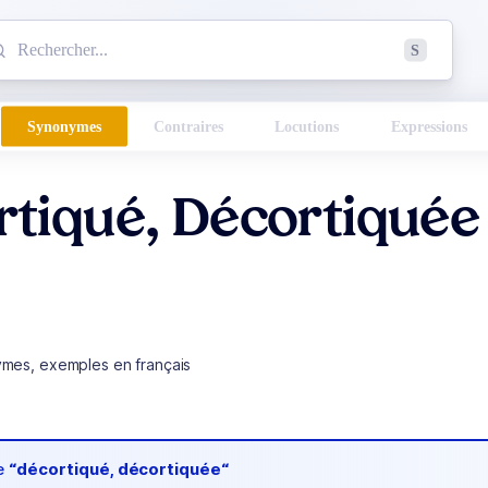
mmencez à chercher un mot dans le dictionnaire :
S
esults found.
Synonymes
Contraires
Locutions
Expressions
rtiqué, Décortiquée
ymes, exemples en français
de
“décortiqué, décortiquée“