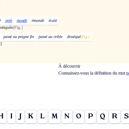
x
é
pelé
mondé
émondé
écalé
ortiquée
[Fig.]
passé au peigne fin
passé au crible
disséqué
[Fig.]
]
À découvrir
Connaissez-vous la définition du mot
n
H
I
J
K
L
M
N
O
P
Q
R
S