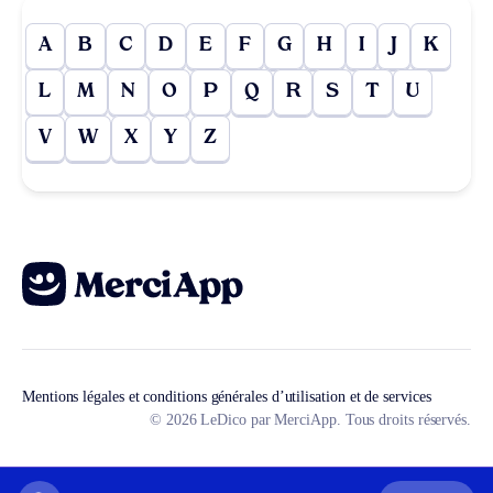
A
B
C
D
E
F
G
H
I
J
K
L
M
N
O
P
Q
R
S
T
U
V
W
X
Y
Z
Mentions légales et conditions générales d’utilisation et de services
© 2026 LeDico par MerciApp. Tous droits réservés.