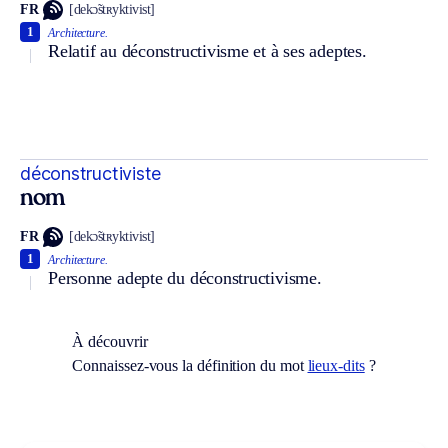
FR
[dekɔ̃stʀyktivist]
1
Architecture.
Relatif au déconstructivisme et à ses adeptes.
déconstructiviste
nom
FR
[dekɔ̃stʀyktivist]
1
Architecture.
Personne adepte du déconstructivisme.
À découvrir
Connaissez-vous la définition du mot
lieux-dits
?