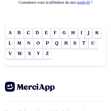
Connaissez-vous la définition du mot
guide-fil
?
A
B
C
D
E
F
G
H
I
J
K
L
M
N
O
P
Q
R
S
T
U
V
W
X
Y
Z