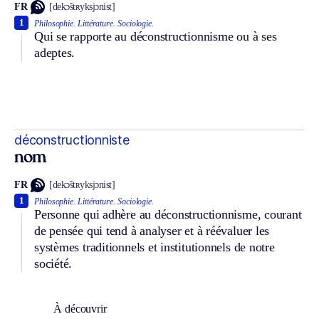
FR
[dekɔ̃stʀyksjɔnist]
1
Philosophie.
Littérature.
Sociologie.
Qui se rapporte au déconstructionnisme ou à ses
adeptes.
déconstructionniste
nom
FR
[dekɔ̃stʀyksjɔnist]
1
Philosophie.
Littérature.
Sociologie.
Personne qui adhère au déconstructionnisme, courant
de pensée qui tend à analyser et à réévaluer les
systèmes traditionnels et institutionnels de notre
société.
À découvrir