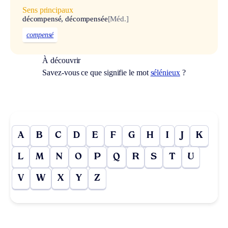
Sens principaux
décompensé, décompensée
[Méd.]
compensé
À découvrir
Savez-vous ce que signifie le mot
sélénieux
?
A
B
C
D
E
F
G
H
I
J
K
L
M
N
O
P
Q
R
S
T
U
V
W
X
Y
Z