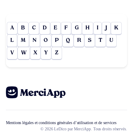
A
B
C
D
E
F
G
H
I
J
K
L
M
N
O
P
Q
R
S
T
U
V
W
X
Y
Z
Mentions légales et conditions générales d’utilisation et de services
© 2026 LeDico par MerciApp. Tous droits réservés.