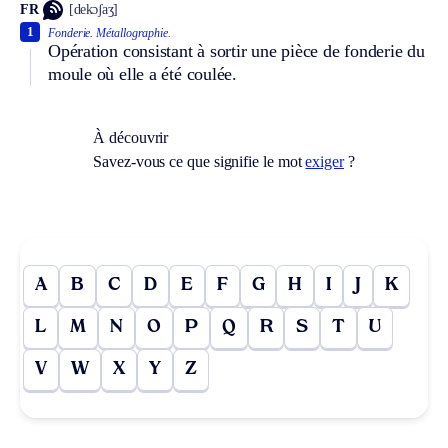
FR
[dekɔʃaʒ]
1
Fonderie.
Métallographie.
Opération consistant à sortir une pièce de fonderie du
moule où elle a été coulée.
À découvrir
Savez-vous ce que signifie le mot
exiger
?
A
B
C
D
E
F
G
H
I
J
K
L
M
N
O
P
Q
R
S
T
U
V
W
X
Y
Z