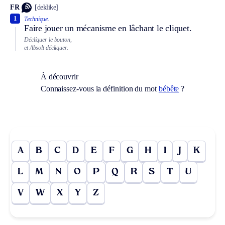
FR
[deklike]
1
Technique.
Faire jouer un mécanisme en lâchant le cliquet.
Décliquer le bouton,
et
Absolt
décliquer.
À découvrir
Connaissez-vous la définition du mot
bébête
?
A
B
C
D
E
F
G
H
I
J
K
L
M
N
O
P
Q
R
S
T
U
V
W
X
Y
Z