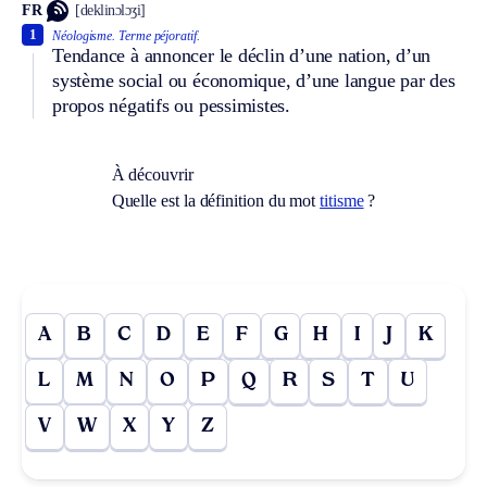
FR
[deklinɔlɔʒi]
1
Néologisme.
Terme péjoratif.
Tendance à annoncer le déclin d’une nation, d’un
système social ou économique, d’une langue par des
propos négatifs ou pessimistes.
À découvrir
Quelle est la définition du mot
titisme
?
A
B
C
D
E
F
G
H
I
J
K
L
M
N
O
P
Q
R
S
T
U
V
W
X
Y
Z