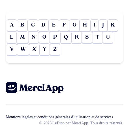
A
B
C
D
E
F
G
H
I
J
K
L
M
N
O
P
Q
R
S
T
U
V
W
X
Y
Z
Mentions légales et conditions générales d’utilisation et de services
© 2026 LeDico par MerciApp. Tous droits réservés.