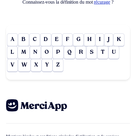
Connaissez-vous la définition du mot
récurage
?
A
B
C
D
E
F
G
H
I
J
K
L
M
N
O
P
Q
R
S
T
U
V
W
X
Y
Z