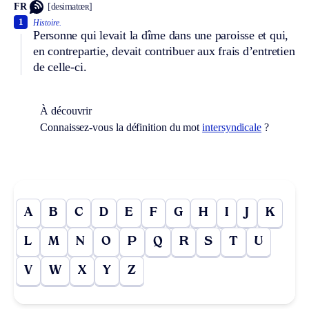
FR
[desimatœʀ]
1
Histoire.
Personne qui levait la dîme dans une paroisse et qui,
en contrepartie, devait contribuer aux frais d’entretien
de celle-ci.
À découvrir
Connaissez-vous la définition du mot
intersyndicale
?
A
B
C
D
E
F
G
H
I
J
K
L
M
N
O
P
Q
R
S
T
U
V
W
X
Y
Z