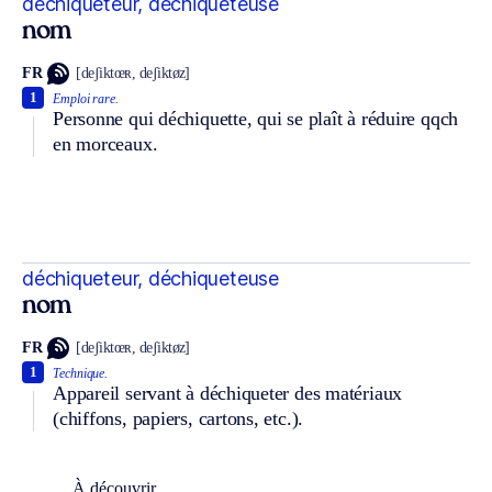
déchiqueteur, déchiqueteuse
nom
FR
[deʃiktœʀ, deʃiktøz]
1
Emploi rare.
Personne qui déchiquette, qui se plaît à réduire qqch
en morceaux.
déchiqueteur, déchiqueteuse
nom
FR
[deʃiktœʀ, deʃiktøz]
1
Technique.
Appareil servant à déchiqueter des matériaux
(chiffons, papiers, cartons, etc.).
À découvrir