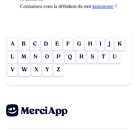
Connaissez-vous la définition du mot
jurassienne
?
A
B
C
D
E
F
G
H
I
J
K
L
M
N
O
P
Q
R
S
T
U
V
W
X
Y
Z