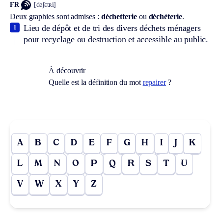
FR
[deʃɛtʀi]
Deux graphies sont admises :
déchetterie
ou
déchèterie
.
Lieu de dépôt et de tri des divers déchets ménagers
1
pour recyclage ou destruction et accessible au public.
À découvrir
Quelle est la définition du mot
repairer
?
A
B
C
D
E
F
G
H
I
J
K
L
M
N
O
P
Q
R
S
T
U
V
W
X
Y
Z