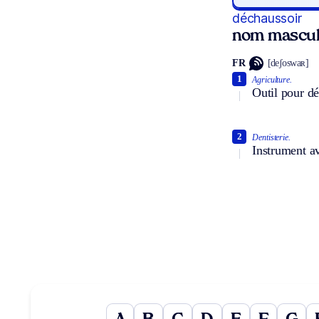
déchaussoir
nom mascul
FR
[deʃoswaʀ]
1
Agriculture.
Outil pour dé
2
Dentisterie.
Instrument av