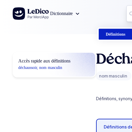
Aller au contenu
Co
Dictionnaire
0
r
Définitions
Déch
Accès rapide aux définitions
déchaussoir, nom masculin
nom masculin
Définitions, synon
Définitions 