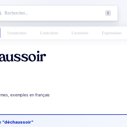
mmencez à chercher un mot dans le dictionnaire :
S
esults found.
Synonymes
Contraires
Locutions
Expressions
aussoir
ymes, exemples en français
de
“déchaussoir“