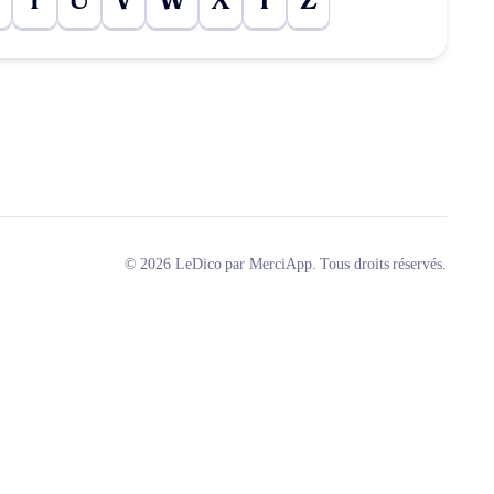
T
U
V
W
X
Y
Z
© 2026 LeDico par MerciApp. Tous droits réservés.