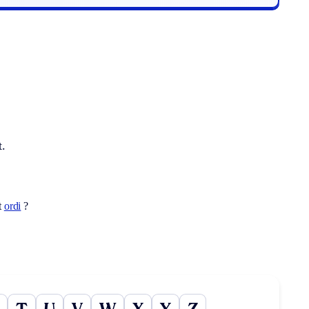
t.
t
ordi
?