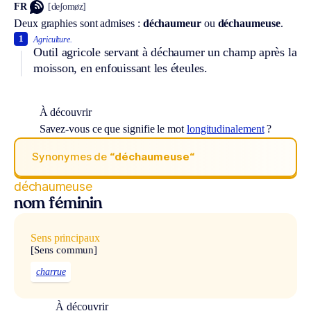
FR
[deʃomøz]
Deux graphies sont admises :
déchaumeur
ou
déchaumeuse
.
1
Agriculture.
Outil agricole servant à déchaumer un champ après la
moisson, en enfouissant les éteules.
À découvrir
Savez-vous ce que signifie le mot
longitudinalement
?
Synonymes de
“déchaumeuse“
déchaumeuse
nom féminin
Sens principaux
[Sens commun]
charrue
À découvrir