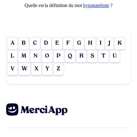
Quelle est la définition du mot
hyponatrémie
?
A
B
C
D
E
F
G
H
I
J
K
L
M
N
O
P
Q
R
S
T
U
V
W
X
Y
Z