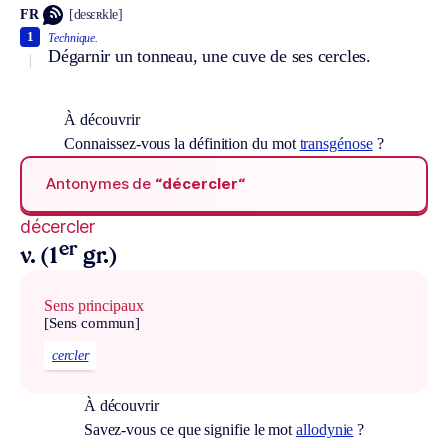
FR
[desɛʀkle]
1
Technique.
Dégarnir un tonneau, une cuve de ses cercles.
À découvrir
Connaissez-vous la définition du mot
transgénose
?
Antonymes de
“décercler“
décercler
er
v. (1
gr.)
Sens principaux
[Sens commun]
cercler
À découvrir
Savez-vous ce que signifie le mot
allodynie
?