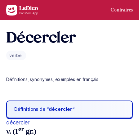
Aller au contenu
Contraires
Décercler
verbe
Définitions, synonymes, exemples en français
Définitions de
“décercler“
décercler
er
v. (1
gr.)