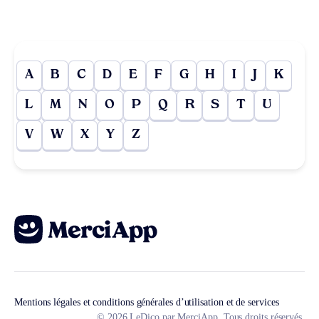
A
B
C
D
E
F
G
H
I
J
K
L
M
N
O
P
Q
R
S
T
U
V
W
X
Y
Z
Mentions légales et conditions générales d’utilisation et de services
© 2026 LeDico par MerciApp. Tous droits réservés.