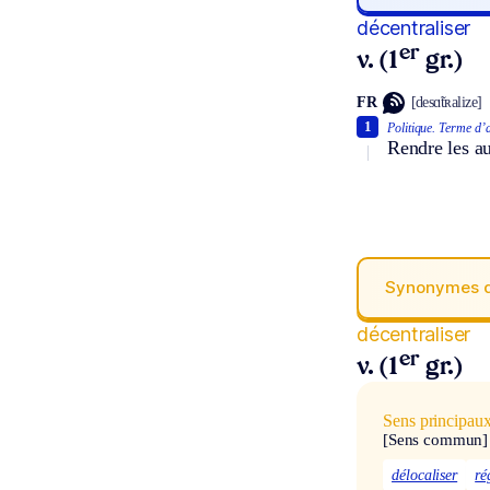
décentraliser
er
v. (1
gr.)
FR
[desɑ̃tʀalize]
1
Politique.
Terme d’a
Rendre les au
Synonymes 
décentraliser
er
v. (1
gr.)
Sens principau
[Sens commun]
délocaliser
ré