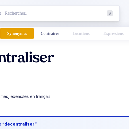
mmencez à chercher un mot dans le dictionnaire :
S
esults found.
Synonymes
Contraires
Locutions
Expressions
traliser
ymes, exemples en français
de
“décentraliser“