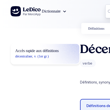
Aller au contenu
Co
Dictionnaire
0
r
Définitions
Décen
Accès rapide aux définitions
décentraliser, v. (1er gr.)
verbe
Définitions, synon
Définitions 