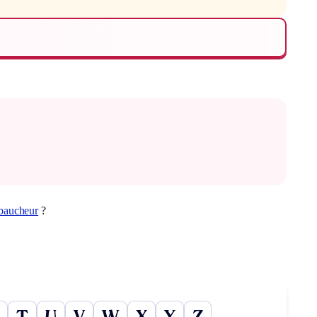
baucheur
?