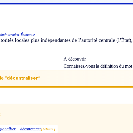
dministration.
Économie.
torités locales plus indépendantes de l’autorité centrale (l’État),
À découvrir
Connaissez-vous la définition du mo
de
“décentraliser“
x
gionaliser
déconcentrer
[Admin.]