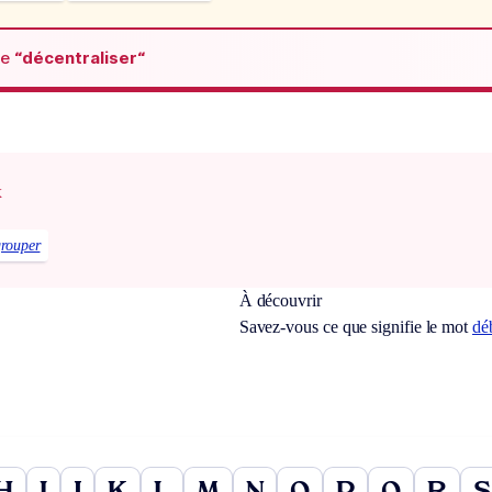
de
“décentraliser“
x
grouper
À découvrir
Savez-vous ce que signifie le mot
dé