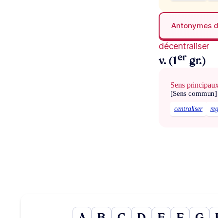
Antonymes 
décentraliser
er
v. (1
gr.)
Sens principau
[Sens commun]
centraliser
re