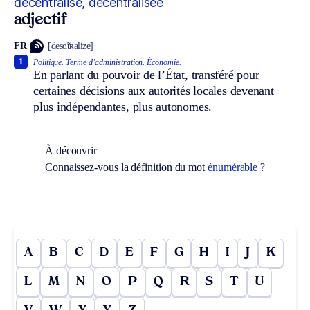
décentralisé, décentralisée
adjectif
FR
[desɑ̃tʀalize]
1
Politique.
Terme d’administration.
Économie.
En parlant du pouvoir de l’État, transféré pour
certaines décisions aux autorités locales devenant
plus indépendantes, plus autonomes.
À découvrir
Connaissez-vous la définition du mot
énumérable
?
A
B
C
D
E
F
G
H
I
J
K
L
M
N
O
P
Q
R
S
T
U