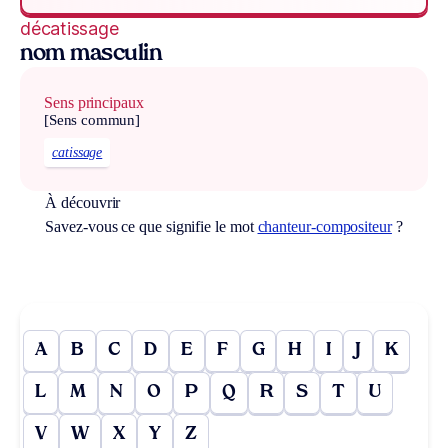
décatissage
nom masculin
Sens principaux
[Sens commun]
catissage
À découvrir
Savez-vous ce que signifie le mot
chanteur-compositeur
?
A
B
C
D
E
F
G
H
I
J
K
L
M
N
O
P
Q
R
S
T
U
V
W
X
Y
Z