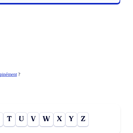
opinément
?
T
U
V
W
X
Y
Z