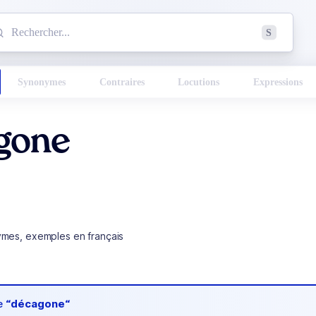
mmencez à chercher un mot dans le dictionnaire :
S
esults found.
Synonymes
Contraires
Locutions
Expressions
gone
ymes, exemples en français
de
“décagone“