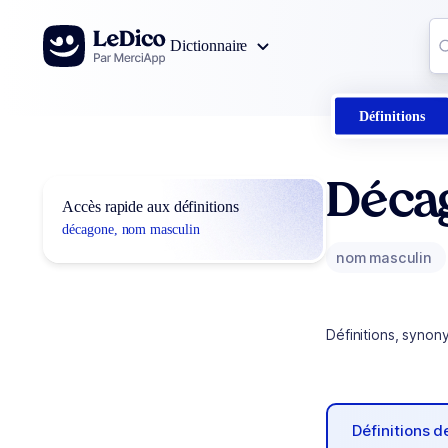
Aller au contenu
Co
Dictionnaire
0
r
Définitions
Déca
Accès rapide aux définitions
décagone, nom masculin
nom masculin
Définitions, synon
Définitions 