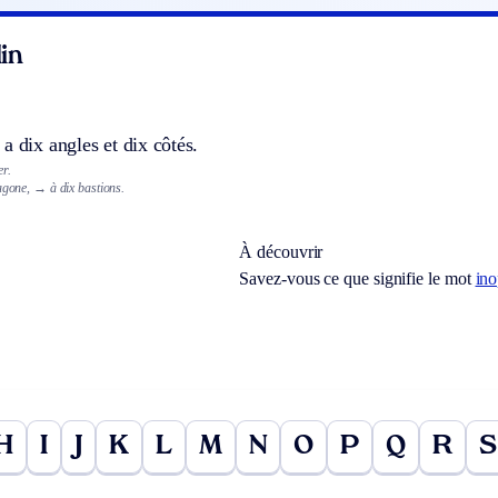
in
a dix angles et dix côtés.
r.
cagone,
→ à dix bastions.
À découvrir
Savez-vous ce que signifie le mot
in
H
I
J
K
L
M
N
O
P
Q
R
S