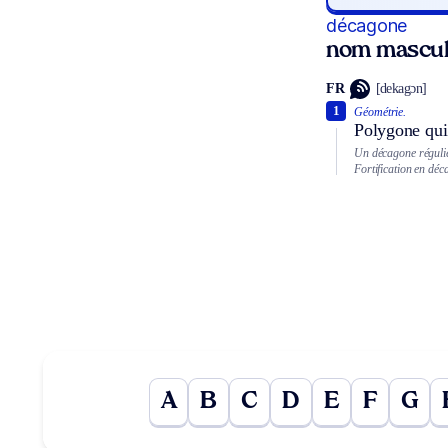
décagone
nom mascul
FR
[dekagɔn]
1
Géométrie.
Polygone qui 
Un décagone régulie
Fortification en dé
A
B
C
D
E
F
G