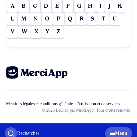
A
B
C
D
E
F
G
H
I
J
K
L
M
N
O
P
Q
R
S
T
U
V
W
X
Y
Z
Mentions légales et conditions générales d’utilisation et de services
© 2026 LeDico par MerciApp. Tous droits réservés.
Rechercher
Menu