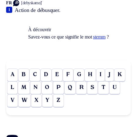
FR
[debyskəmɑ̃]
Action de débusquer.
1
À découvrir
Savez-vous ce que signifie le mot
stemm
?
A
B
C
D
E
F
G
H
I
J
K
L
M
N
O
P
Q
R
S
T
U
V
W
X
Y
Z