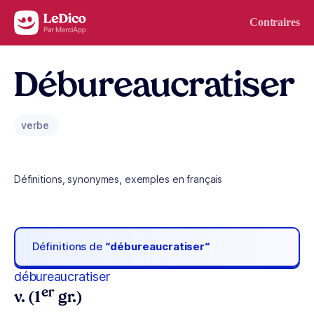
Aller au contenu
Contraires
Débureaucratiser
verbe
Définitions, synonymes, exemples en français
Définitions de
“débureaucratiser“
débureaucratiser
er
v. (1
gr.)