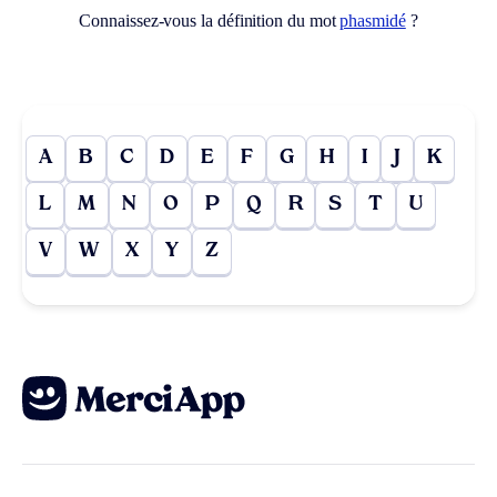
Connaissez-vous la définition du mot
phasmidé
?
A
B
C
D
E
F
G
H
I
J
K
L
M
N
O
P
Q
R
S
T
U
V
W
X
Y
Z