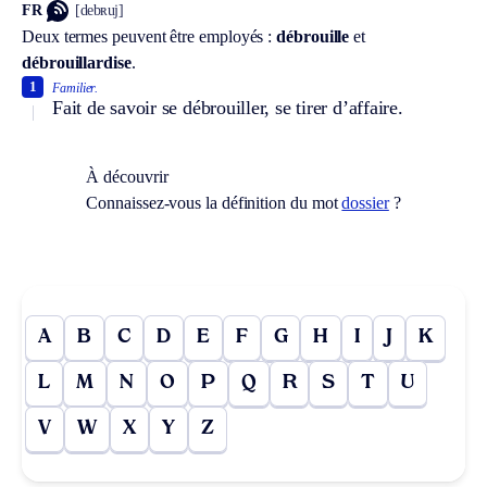
FR
[debʀuj]
Deux termes peuvent être employés :
débrouille
et
débrouillardise
.
1
Familier.
Fait de savoir se débrouiller, se tirer d’affaire.
À découvrir
Connaissez-vous la définition du mot
dossier
?
A
B
C
D
E
F
G
H
I
J
K
L
M
N
O
P
Q
R
S
T
U
V
W
X
Y
Z