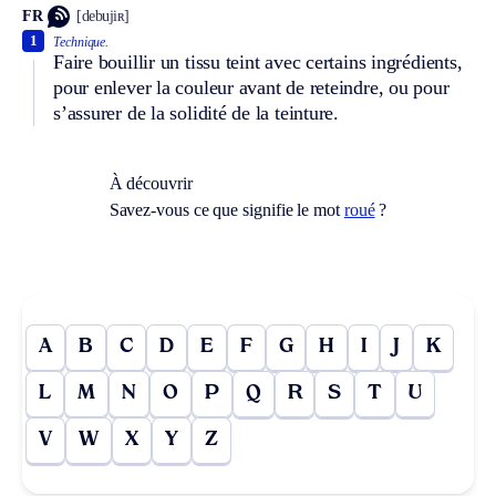
FR
[debujiʀ]
1
Technique.
Faire bouillir un tissu teint avec certains ingrédients,
pour enlever la couleur avant de reteindre, ou pour
s’assurer de la solidité de la teinture.
À découvrir
Savez-vous ce que signifie le mot
roué
?
A
B
C
D
E
F
G
H
I
J
K
L
M
N
O
P
Q
R
S
T
U
V
W
X
Y
Z