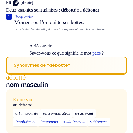
FR
[debɔte]
Deux graphies sont admises :
débotté
ou
débotter
.
1
Usage ancien.
Moment où l’on quitte ses bottes.
Le débotter (ou débotté) du roi était important pour les courtisans.
À découvrir
Savez-vous ce que signifie le mot
pacs
?
Synonymes de
“débotté“
débotté
nom masculin
Expressions
au débotté
à l’improviste
sans préparation
en arrivant
inopinément
impromptu
soudainement
subitement