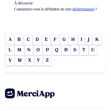
À découvrir
Connaissez-vous la définition du mot
déchristianiser
?
A
B
C
D
E
F
G
H
I
J
K
L
M
N
O
P
Q
R
S
T
U
V
W
X
Y
Z