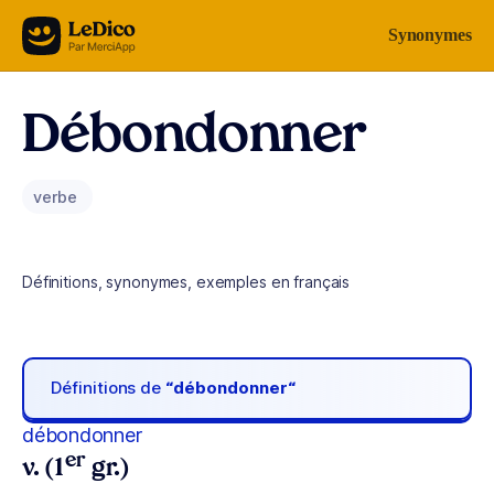
Aller au contenu
Synonymes
Débondonner
verbe
Définitions, synonymes, exemples en français
Définitions de
“débondonner“
débondonner
er
v. (1
gr.)