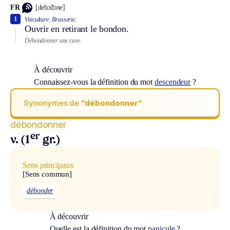
FR
[debɔ̃dɔne]
1
Viticulture.
Brasserie.
Ouvrir en retirant le bondon.
Débondonner une cuve.
À découvrir
Connaissez-vous la définition du mot
descendeur
?
Synonymes de
“débondonner“
débondonner
er
v. (1
gr.)
Sens principaux
[Sens commun]
débonder
À découvrir
Quelle est la définition du mot
panicule
?