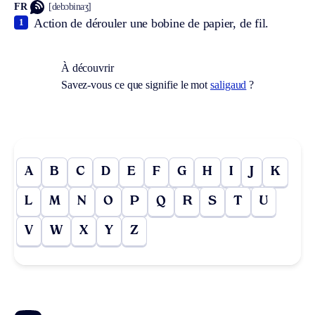
FR
[debɔbinaʒ]
Action de dérouler une bobine de papier, de fil.
1
À découvrir
Savez-vous ce que signifie le mot
saligaud
?
A
B
C
D
E
F
G
H
I
J
K
L
M
N
O
P
Q
R
S
T
U
V
W
X
Y
Z