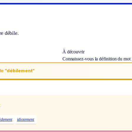
e débile.
À découvrir
Connaissez-vous la définition du mot
de
“débilement“
x
idement
idiotement