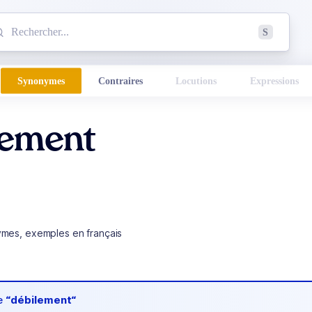
mmencez à chercher un mot dans le dictionnaire :
S
esults found.
Synonymes
Contraires
Locutions
Expressions
lement
ymes, exemples en français
de
“débilement“