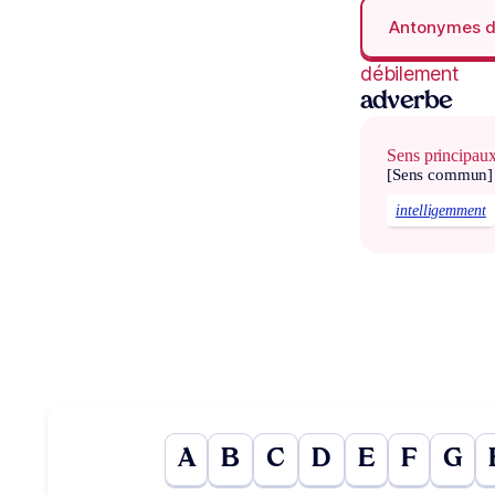
Antonymes 
débilement
adverbe
Sens principau
[Sens commun]
intelligemment
A
B
C
D
E
F
G