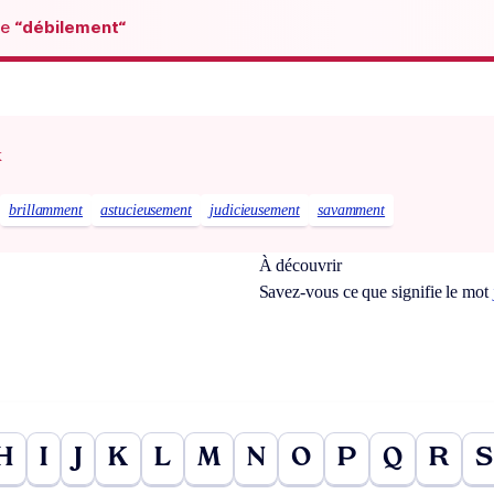
de
“débilement“
x
brillamment
astucieusement
judicieusement
savamment
À découvrir
Savez-vous ce que signifie le mot
H
I
J
K
L
M
N
O
P
Q
R
S