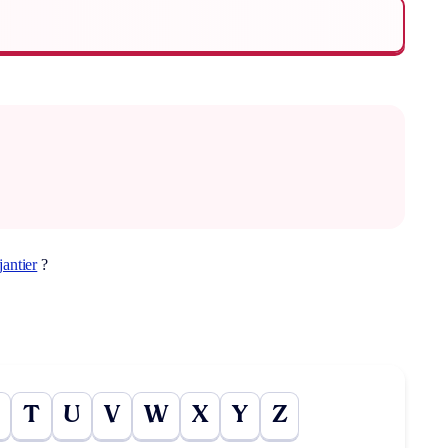
jantier
?
T
U
V
W
X
Y
Z