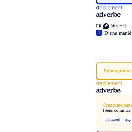
débilement
adverbe
FR
[debilmɑ̃]
D’une manièr
1
Synonymes 
débilement
adverbe
Sens principau
[Sens commun]
bêtement
stup