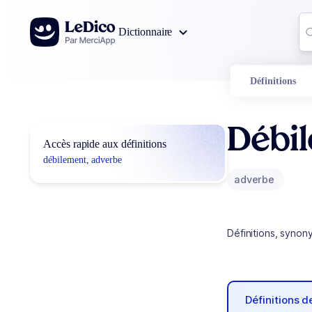
Aller au contenu
Co
Dictionnaire
0
r
Définitions
Débi
Accès rapide aux définitions
débilement, adverbe
adverbe
Définitions, synon
Définitions 