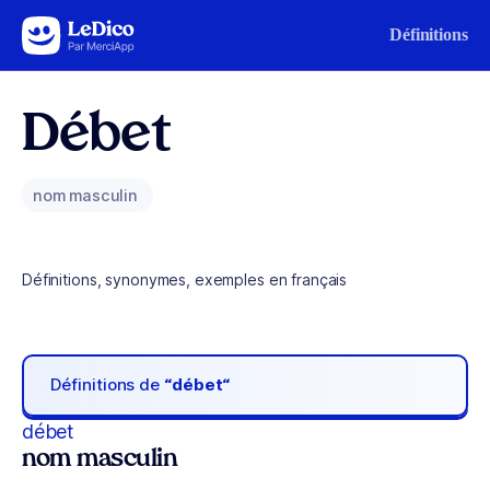
Aller au contenu
Définitions
Débet
nom masculin
Définitions, synonymes, exemples en français
Définitions de
“débet“
débet
nom masculin