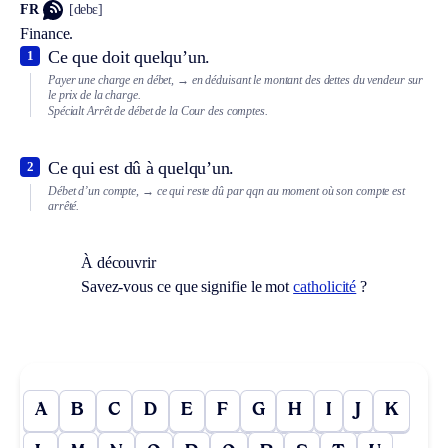
FR
[debɛ]
Finance.
Ce que doit quelqu’un.
1
Payer une charge en débet,
→ en déduisant le montant des dettes du vendeur sur
le prix de la charge.
Spécialt
Arrêt de débet de la Cour des comptes.
Ce qui est dû à quelqu’un.
2
Débet d’un compte,
→ ce qui reste dû par qqn au moment où son compte est
arrêté.
À découvrir
Savez-vous ce que signifie le mot
catholicité
?
A
B
C
D
E
F
G
H
I
J
K