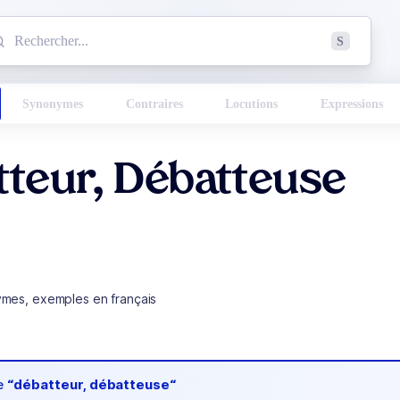
mmencez à chercher un mot dans le dictionnaire :
S
esults found.
Synonymes
Contraires
Locutions
Expressions
teur, Débatteuse
ymes, exemples en français
de
“débatteur, débatteuse“