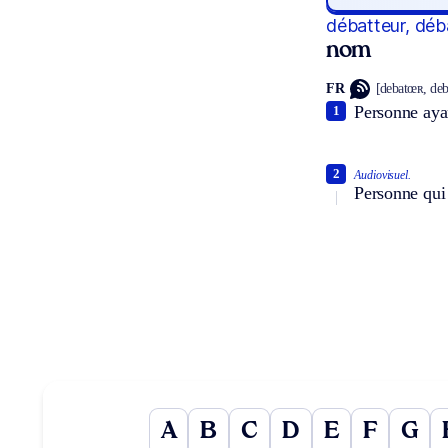
débatteur, déb
nom
FR
[debatœʀ, deb
Personne ayan
1
2
Audiovisuel.
Personne qui 
A
B
C
D
E
F
G