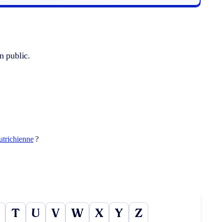
n public.
utrichienne
?
T
U
V
W
X
Y
Z