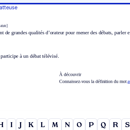
atteuse
atøz]
t de grandes qualités d’orateur pour mener des débats, parler e
participe à un débat télévisé.
À découvrir
Connaissez-vous la définition du mot
a
H
I
J
K
L
M
N
O
P
Q
R
S