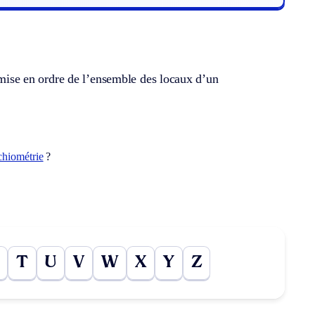
remise en ordre de l’ensemble des locaux d’un
chiométrie
?
T
U
V
W
X
Y
Z