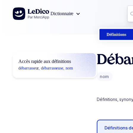
Aller au contenu
Co
Dictionnaire
0
r
Définitions
Déba
Accès rapide aux définitions
débarrasseur, débarrasseuse, nom
nom
Définitions, synon
Définitions 