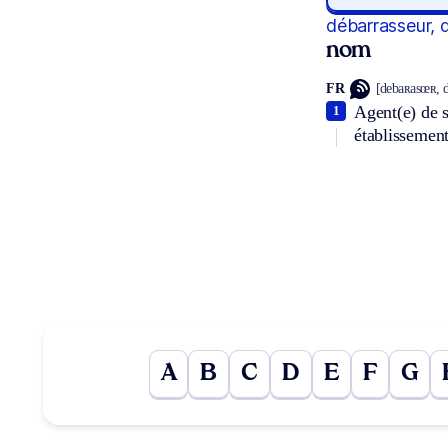
débarrasseur, 
nom
FR
[debaʀasœʀ, 
Agent(e) de s
1
établissement
A
B
C
D
E
F
G