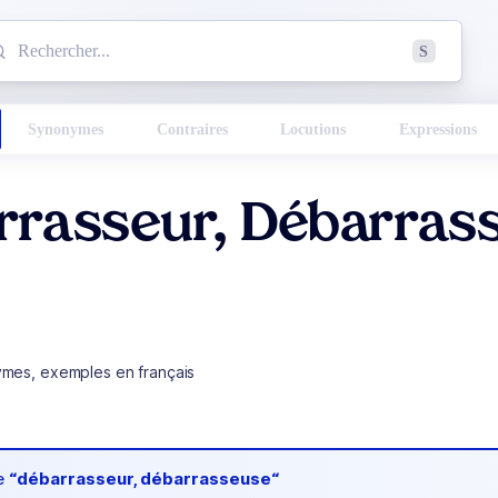
mmencez à chercher un mot dans le dictionnaire :
S
esults found.
Synonymes
Contraires
Locutions
Expressions
rrasseur, Débarras
ymes, exemples en français
de
“débarrasseur, débarrasseuse“