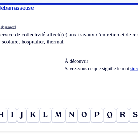
débarrasseuse
debaʀasøz]
ervice de collectivité affecté(e) aux travaux d’entretien et de 
 scolaire, hospitalier, thermal.
À découvrir
Savez-vous ce que signifie le mot
stœ
H
I
J
K
L
M
N
O
P
Q
R
S