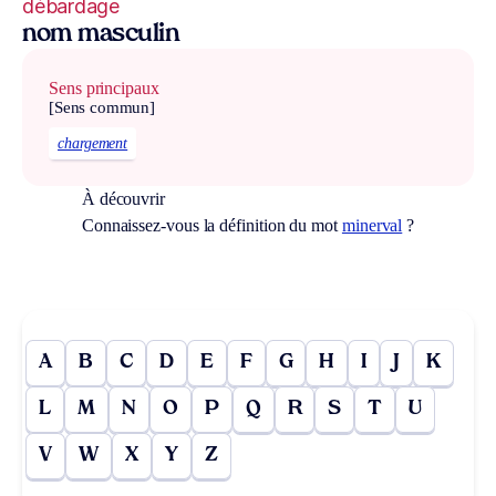
débardage
nom masculin
Sens principaux
[Sens commun]
chargement
À découvrir
Connaissez-vous la définition du mot
minerval
?
A
B
C
D
E
F
G
H
I
J
K
L
M
N
O
P
Q
R
S
T
U
V
W
X
Y
Z