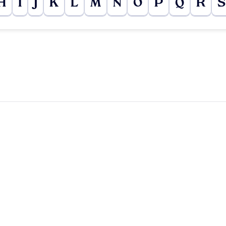
H
I
J
K
L
M
N
O
P
Q
R
S