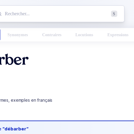
mmencez à chercher un mot dans le dictionnaire :
S
esults found.
Synonymes
Contraires
Locutions
Expressions
rber
ymes, exemples en français
de
“débarber“