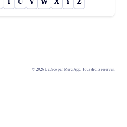
T
U
V
W
X
Y
Z
© 2026 LeDico par MerciApp. Tous droits réservés.