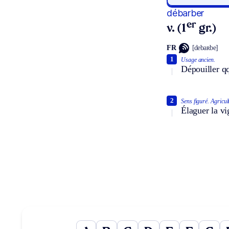
débarber
er
v. (1
gr.)
FR
[debaʀbe]
1
Usage ancien.
Dépouiller qq
2
Sens figuré.
Agricul
Élaguer la vi