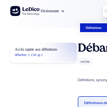
Aller au contenu
Co
Dictionnaire
0
r
Définitions
Déba
Accès rapide aux définitions
débarber, v. (1er gr.)
verbe
Définitions, synon
Définitions 