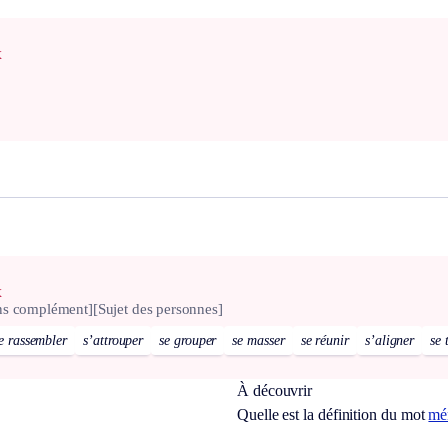
x
x
ns complément]
[Sujet des personnes]
e rassembler
s’attrouper
se grouper
se masser
se réunir
s’aligner
se 
À découvrir
Quelle est la définition du mot
mé