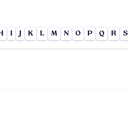
H
I
J
K
L
M
N
O
P
Q
R
S