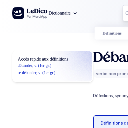
Aller au contenu
Co
Dictionnaire
0
r
Définitions
Déba
Accès rapide aux définitions
débander, v. (1er gr.)
se débander, v. (1er gr.)
verbe non pron
Définitions, synon
Définitions 