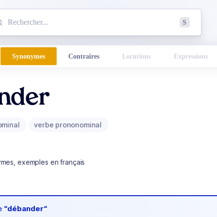
mmencez à chercher un mot dans le dictionnaire :
S
esults found.
Synonymes
Contraires
Locutions
Expressions
nder
ominal
verbe prononominal
ymes, exemples en français
de
“débander“