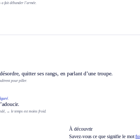
 a fait débander l’armée.
désordre, quitter ses rangs, en parlant d’une troupe.
dèrent pour piller.
figuré.
s’adoucir.
ndé,
→ le temps est moins froid.
À découvrir
Savez-vous ce que signifie le mot
fo