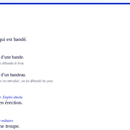
ui est bandé.
 d’une bande.
ui débanda le bras.
 d’un bandeau.
 est introduit ; on lui débande les yeux.
r.
Emploi absolu.
en érection.
 militaire.
ne troupe.