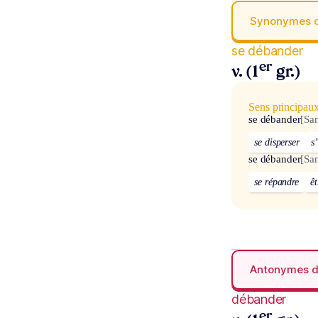
Synonymes 
se débander
er
v. (1
gr.)
Sens principau
se débander
[Sa
se disperser
s
se débander
[Sa
se répandre
êt
Antonymes 
débander
er