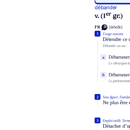
débander
er
v. (1
gr.)
FR
[debɑ̃de]
1
Usage courant.
Détendre ce q
Débander un arc.
Débarrasser
a
Le chirurgien l
Débarrasser
b
Le parlementaire
2
Sens figuré.
Familie
Ne plus être 
3
Emploi vieilli.
Terme
Détacher d’u