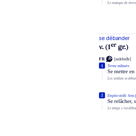
Le manque de vivres
se débander
er
v. (1
gr.)
FR
[sədebɑ̃de]
1
Terme militaire.
Se mettre en 
Les soldats se déban
2
Emploi vieilli.
Sens 
Se relâcher, 
Le temps s’est déba