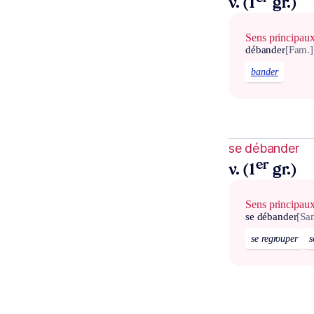
v. (1
gr.)
Sens principau
débander
[Fam.]
bander
se débander
er
v. (1
gr.)
Sens principau
se débander
[Sa
se regrouper
s