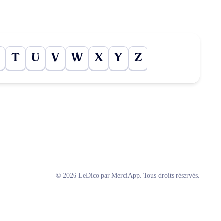
T
U
V
W
X
Y
Z
© 2026 LeDico par MerciApp. Tous droits réservés.