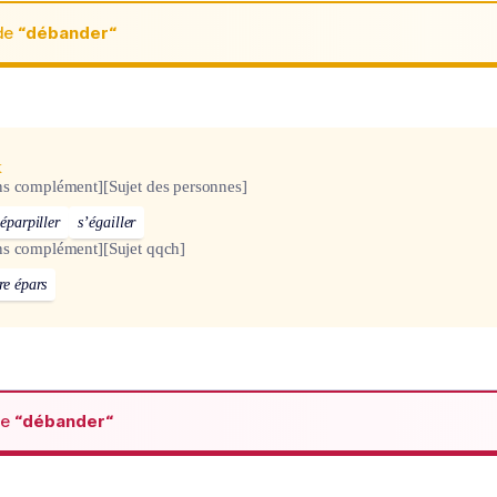
de
“débander“
x
ns complément]
[Sujet des personnes]
’éparpiller
s’égailler
ns complément]
[Sujet qqch]
re épars
de
“débander“