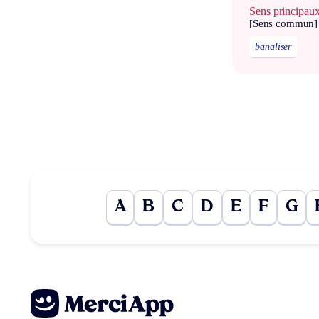
Sens principau
[Sens commun]
banaliser
A
B
C
D
E
F
G