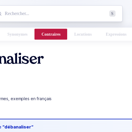
mmencez à chercher un mot dans le dictionnaire :
S
esults found.
Synonymes
Contraires
Locutions
Expressions
naliser
ymes, exemples en français
de
“débanaliser“