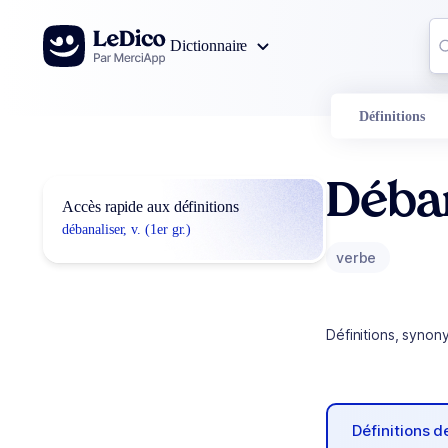
Aller au contenu
Co
Dictionnaire
0
r
Définitions
Déba
Accès rapide aux définitions
débanaliser, v. (1er gr.)
verbe
Définitions, synon
Définitions 