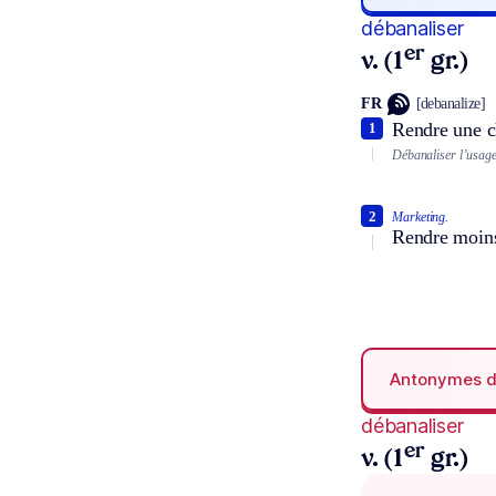
débanaliser
er
v. (1
gr.)
FR
[debanalize]
Rendre une ch
1
Débanaliser l’usage 
2
Marketing.
Rendre moins 
Antonymes 
débanaliser
er
v. (1
gr.)