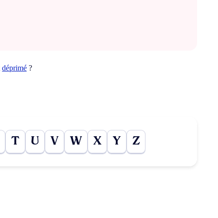
t
déprimé
?
T
U
V
W
X
Y
Z