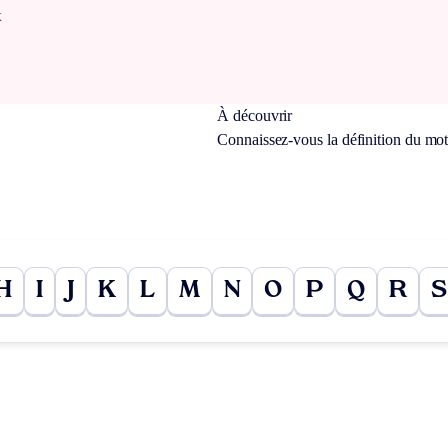
x
À découvrir
Connaissez-vous la définition du mo
H
I
J
K
L
M
N
O
P
Q
R
S