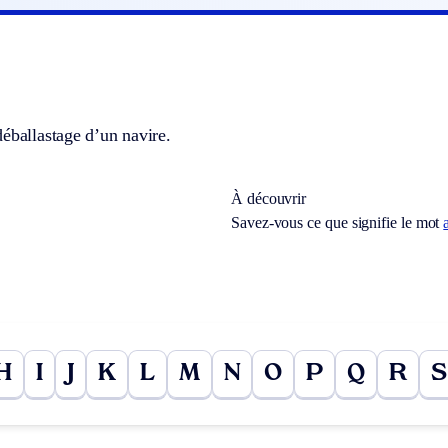
éballastage d’un navire.
À découvrir
Savez-vous ce que signifie le mot
H
I
J
K
L
M
N
O
P
Q
R
S