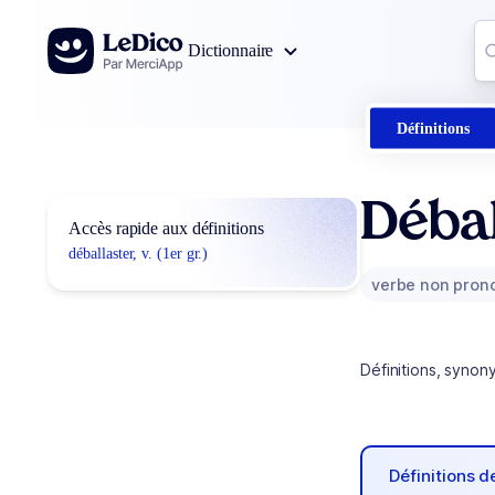
Aller au contenu
Co
Dictionnaire
0
r
Définitions
Débal
Accès rapide aux définitions
déballaster, v. (1er gr.)
verbe non pron
Définitions, synon
Définitions 