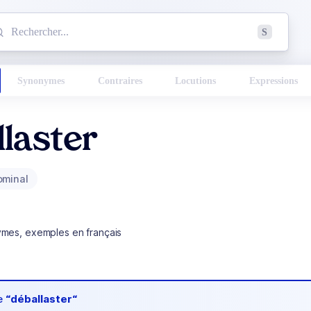
mmencez à chercher un mot dans le dictionnaire :
S
esults found.
Synonymes
Contraires
Locutions
Expressions
laster
ominal
ymes, exemples en français
de
“déballaster“