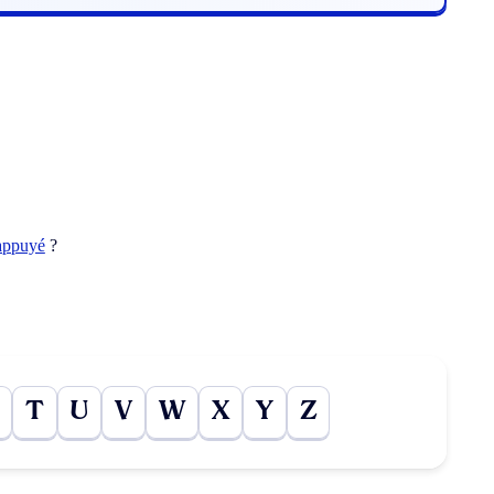
appuyé
?
T
U
V
W
X
Y
Z