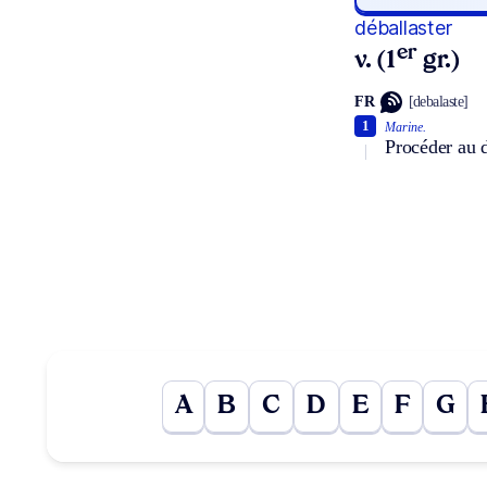
déballaster
er
v. (1
gr.)
FR
[debalaste]
1
Marine.
Procéder au d
A
B
C
D
E
F
G