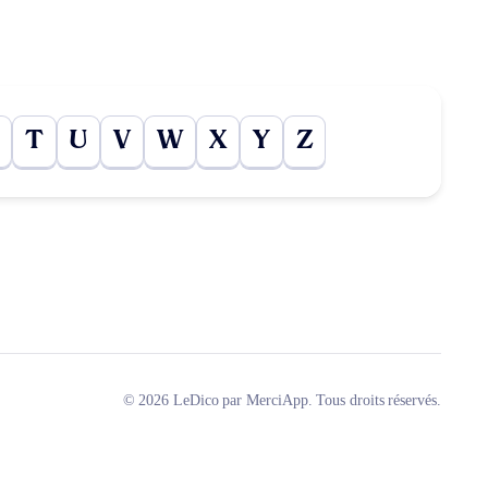
T
U
V
W
X
Y
Z
© 2026 LeDico par MerciApp. Tous droits réservés.