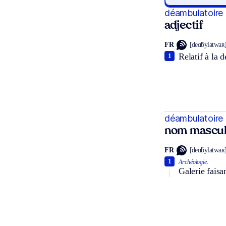
déambulatoire
adjectif
FR
[deɑ̃bylatwaʀ
Relatif à la 
1
déambulatoire
nom mascul
FR
[deɑ̃bylatwaʀ
1
Archéologie.
Galerie faisa