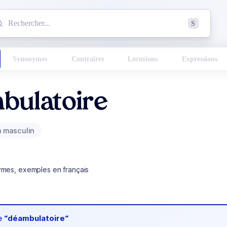
mmencez à chercher un mot dans le dictionnaire :
S
esults found.
Synonymes
Contraires
Locutions
Expressions
bulatoire
 masculin
ymes, exemples en français
de
“déambulatoire“