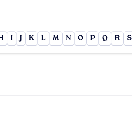
H
I
J
K
L
M
N
O
P
Q
R
S