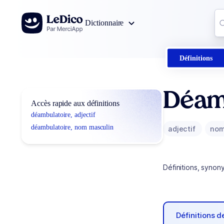
Aller au contenu
Co
Dictionnaire
0
r
Définitions
Déam
Accès rapide aux définitions
déambulatoire, adjectif
déambulatoire, nom masculin
adjectif
nom
Définitions, synon
Définitions 