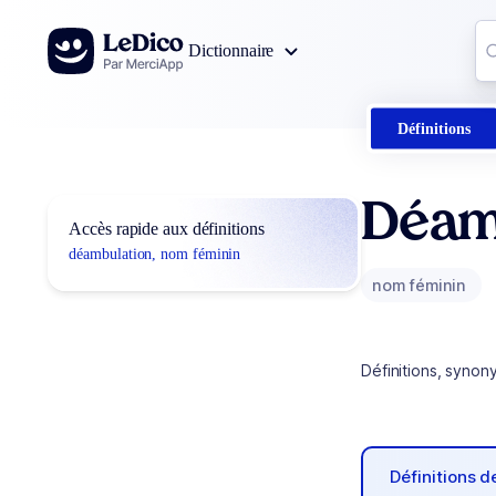
Aller au contenu
Co
Dictionnaire
0
r
Définitions
Déam
Accès rapide aux définitions
déambulation, nom féminin
nom féminin
Définitions, synon
Définitions 