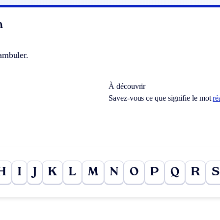
n
ambuler.
À découvrir
Savez-vous ce que signifie le mot
ré
H
I
J
K
L
M
N
O
P
Q
R
S