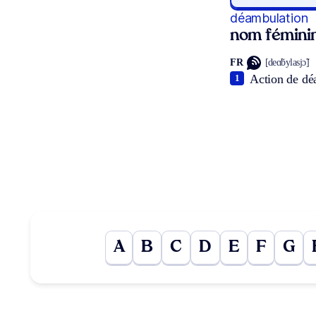
déambulation
nom fémini
FR
[deɑ̃bylasjɔ̃]
Action de dé
1
A
B
C
D
E
F
G