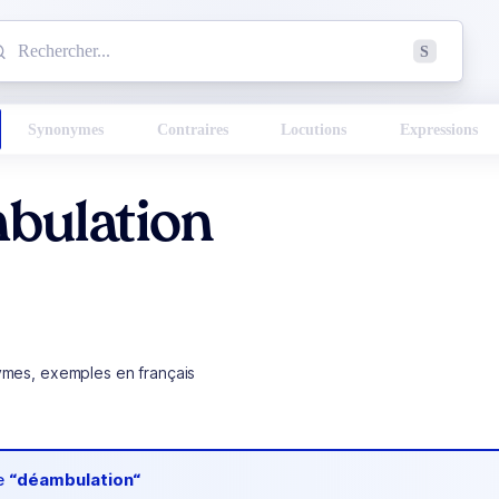
mmencez à chercher un mot dans le dictionnaire :
S
esults found.
Synonymes
Contraires
Locutions
Expressions
bulation
ymes, exemples en français
de
“déambulation“