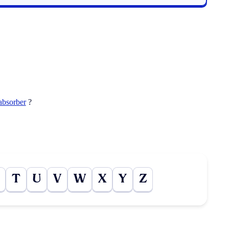
absorber
?
T
U
V
W
X
Y
Z