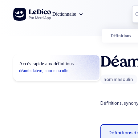
Aller au contenu
Co
Dictionnaire
0
r
Définitions
Déam
Accès rapide aux définitions
déambulateur, nom masculin
nom masculin
Définitions, synon
Définitions 