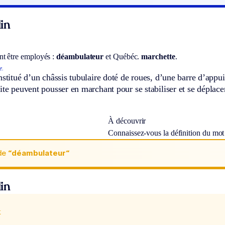
in
t être employés :
déambulateur
et
Québéc.
marchette
.
e.
nstitué d’un châssis tubulaire doté de roues, d’une barre d’appu
ite peuvent pousser en marchant pour se stabiliser et se déplace
À découvrir
Connaissez-vous la définition du mo
de
“déambulateur“
in
x