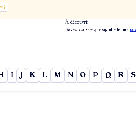
c.]
À découvrir
Savez-vous ce que signifie le mot
ou
H
I
J
K
L
M
N
O
P
Q
R
S