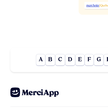
marchette
[Québe
A
B
C
D
E
F
G