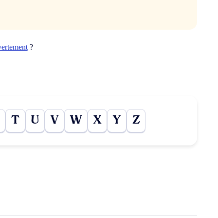
vertement
?
T
U
V
W
X
Y
Z