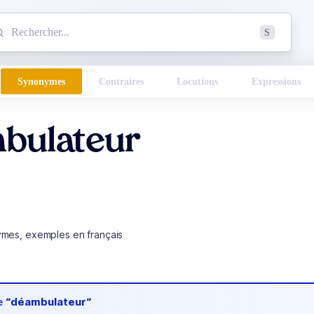
mmencez à chercher un mot dans le dictionnaire :
S
esults found.
Synonymes
Contraires
Locutions
Expressions
bulateur
ymes, exemples en français
de
“déambulateur“