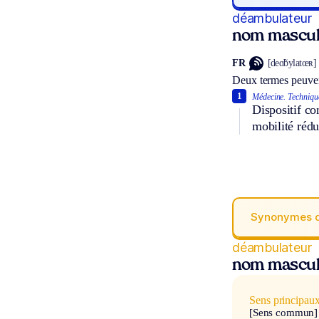
déambulateur
nom mascul
FR
[deɑ̃bylatœʀ]
Deux termes peuven
1
Médecine.
Techniqu
Dispositif co
mobilité rédu
Synonymes 
déambulateur
nom mascul
Sens principau
[Sens commun]