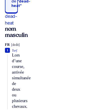
de
“dead-
heat“
dead-
heat
nom
masculin
FR
[dɛdit]
1
Turf.
Lors
d’une
course,
arrivée
simultanée
de
deux
ou
plusieurs
chevaux.