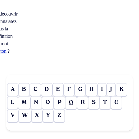
découvrir
nnaissez-
us la
inition
 mot
iton
?
A
B
C
D
E
F
G
H
I
J
K
L
M
N
O
P
Q
R
S
T
U
V
W
X
Y
Z