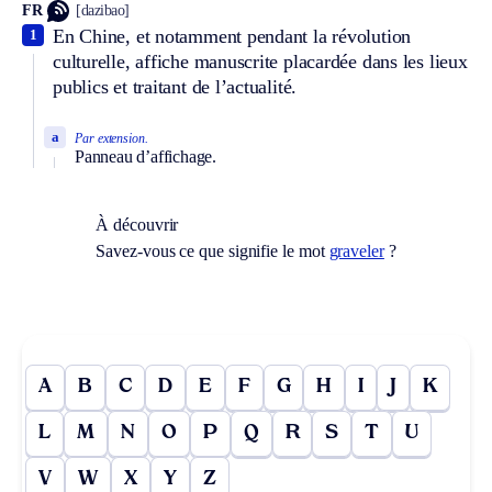
FR
[dazibao]
En Chine, et notamment pendant la révolution
1
culturelle, affiche manuscrite placardée dans les lieux
publics et traitant de l’actualité.
a
Par extension.
Panneau d’affichage.
À découvrir
Savez-vous ce que signifie le mot
graveler
?
A
B
C
D
E
F
G
H
I
J
K
L
M
N
O
P
Q
R
S
T
U
V
W
X
Y
Z